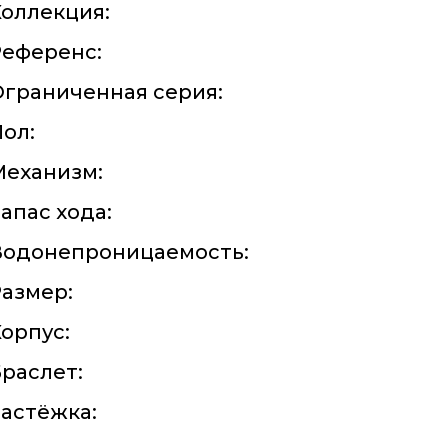
оллекция:
Референс:
граниченная серия:
ол:
Механизм:
апас хода:
Водонепроницаемость:
азмер:
орпус:
раслет:
астёжка: