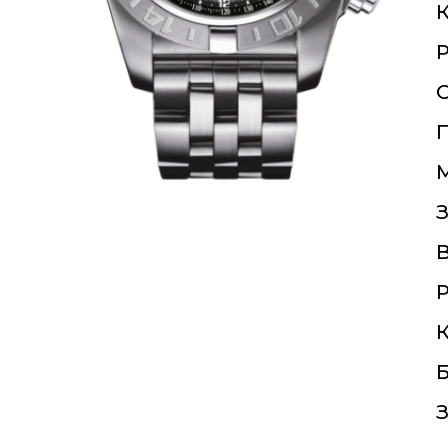
К
О
П
З
Р
К
Б
З