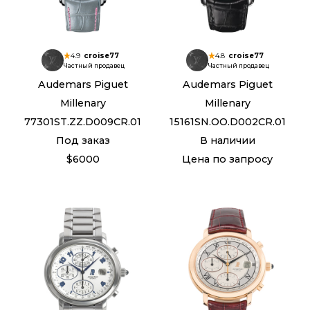
4.9
croise77
4.8
croise77
Частный продавец
Частный продавец
Audemars Piguet
Audemars Piguet
Millenary
Millenary
77301ST.ZZ.D009CR.01
15161SN.OO.D002CR.01
Под заказ
В наличии
$6000
Цена по запросу