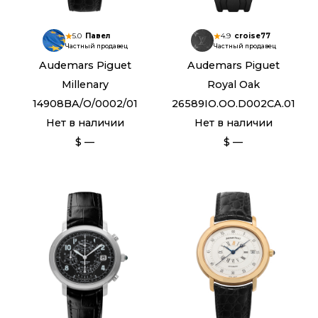
5.0
Павел
4.9
croise77
Частный продавец
Частный продавец
Audemars Piguet
Audemars Piguet
Millenary
Royal Oak
14908BA/O/0002/01
26589IO.OO.D002CA.01
Нет в наличии
Нет в наличии
$ —
$ —