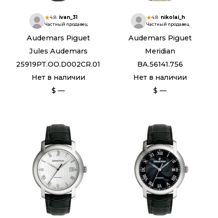
4.8
ivan_31
4.8
nikolai_h
Частный продавец
Частный продавец
Audemars Piguet
Audemars Piguet
Jules Audemars
Meridian
25919PT.OO.D002CR.01
BA.56141.756
Нет в наличии
Нет в наличии
$ —
$ —