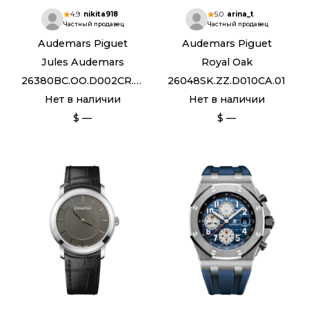
4.9
nikita918
5.0
arina_t
Частный продавец
Частный продавец
Audemars Piguet
Audemars Piguet
Jules Audemars
Royal Oak
26380BC.OO.D002CR.01
26048SK.ZZ.D010CA.01
Нет в наличии
Нет в наличии
$ —
$ —