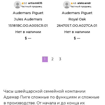
5.0
artiom635
4.8
aleksandr
Частный продавец
Частный продавец
Audemars Piguet
Audemars Piguet
Jules Audemars
Royal Oak
15181BC.OO.A005CR.01
26470ST.OO.A027CA.01
Нет в наличии
Нет в наличии
$ —
$ —
1
2
3
Часы швейцарской семейной компании
Адемар Пиге сложные по функциям и сложные
в производстве. От начала и до конца их