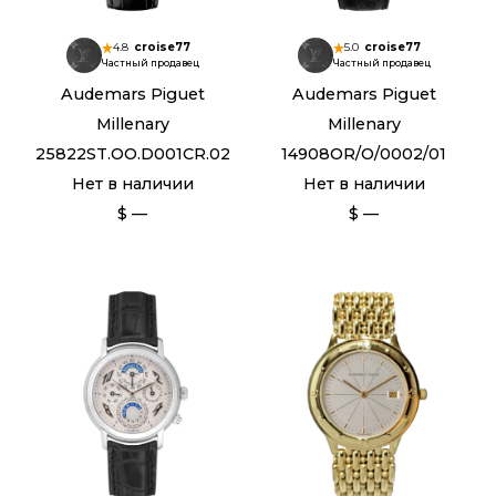
4.8
croise77
5.0
croise77
Частный продавец
Частный продавец
Audemars Piguet
Audemars Piguet
Millenary
Millenary
25822ST.OO.D001CR.02
14908OR/O/0002/01
Нет в наличии
Нет в наличии
$ —
$ —