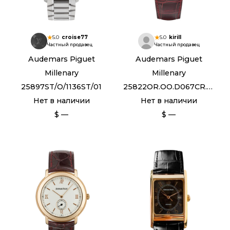
5.0
croise77
5.0
kirill
Частный продавец
Частный продавец
Audemars Piguet
Audemars Piguet
Millenary
Millenary
25897ST/O/1136ST/01
25822OR.OO.D067CR.02
Нет в наличии
Нет в наличии
$ —
$ —