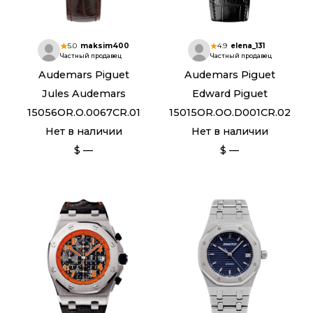
5.0
maksim400
4.9
elena_131
Частный продавец
Частный продавец
Audemars Piguet
Audemars Piguet
Jules Audemars
Edward Piguet
15056OR.O.0067CR.01
15015OR.OO.D001CR.02
Нет в наличии
Нет в наличии
$ —
$ —