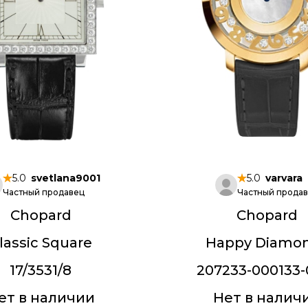
5.0
svetlana9001
5.0
varvara
Частный продавец
Частный прода
Chopard
Chopard
lassic Square
Happy Diamo
17/3531/8
207233-000133-
ет в наличии
Нет в налич