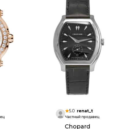
5.0
renat_t
вец
Частный продавец
Chopard