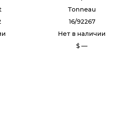
t
Tonneau
2
16/92267
ии
Нет в наличии
$ —