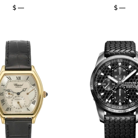
$ —
$ —