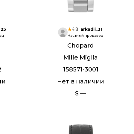
925
4.8
arkadii_31
ец
Частный продавец
Chopard
Mille Miglia
2
158571-3001
ии
Нет в наличии
$ —