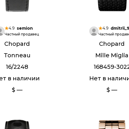
4.9
semion
4.9
dmitrii_
Частный продавец
Частный продав
Chopard
Chopard
Tonneau
Mille Miglia
16/2248
168459-302
ет в наличии
Нет в налич
$ —
$ —