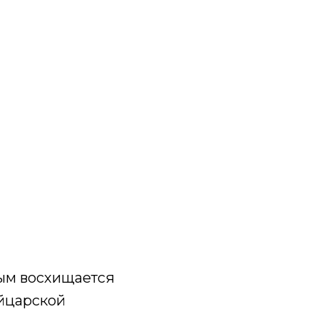
рым восхищается
ейцарской