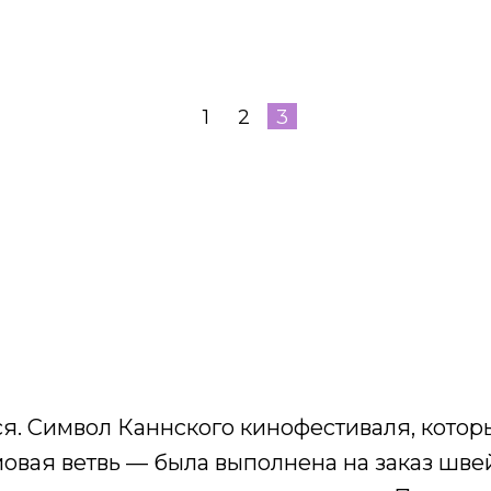
1
2
3
я. Символ Каннского кинофестиваля, кото
мовая ветвь — была выполнена на заказ шв