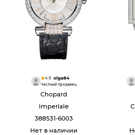
4.9
olga84
Частный продавец
Chopard
Imperiale
C
388531-6003
Нет в наличии
Н