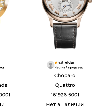
4.8
eldar
вец
Частный продавец
Chopard
nds
Quattro
0001
161926-5001
ии
Нет в наличии