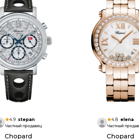
4.9
stepan
4.8
elena
Частный продавец
Частный прода
Chopard
Chopard